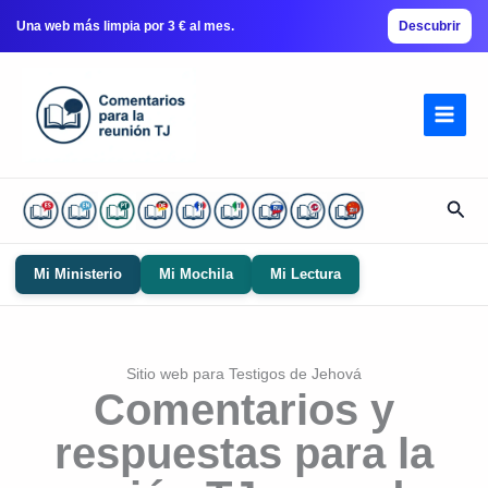
Una web más limpia por 3 € al mes.
Descubrir
Ir
al
contenido
Busc
Mi Ministerio
Mi Mochila
Mi Lectura
Sitio web para Testigos de Jehová
Comentarios y
respuestas para la