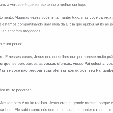
, a verdade é que eu não tenho o melhor dia hoje.
to muito. Algumas vezes você tenta manter tudo, mas você carrega a
e estamos compartilhando uma ideia da Bíblia que ajudou muito as 
u se sentiram magoados.
o é um pouco.
ro. E nesses casos, Jesus deu conselhos que permanece muito práti
orque, se perdoardes as vossas ofensas, vosso Pai celestial vos
 Mas se você não perdoar suas ofensas aos outros, seu Pai tam
ca muito poderosa.
Mas também é muito realista. Jesus era um grande mestre, porque e
oar bem. Ele sabia como nós somos e sabia que manter o ressentim