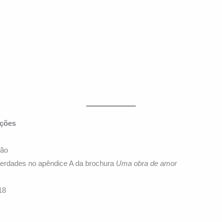
ções
s
ção
rdades no apêndice A da brochura
Uma obra de amor
18