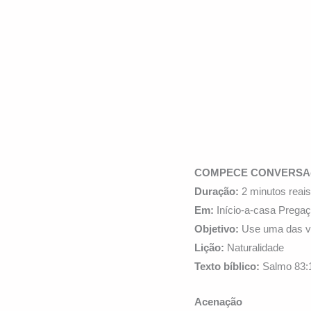
COMPECE CONVERSA
Duração:
2 minutos reai
Em:
Início-a-casa Prega
Objetivo:
Use uma das ve
Lição:
Naturalidade
Texto bíblico:
Salmo 83:
Acenação