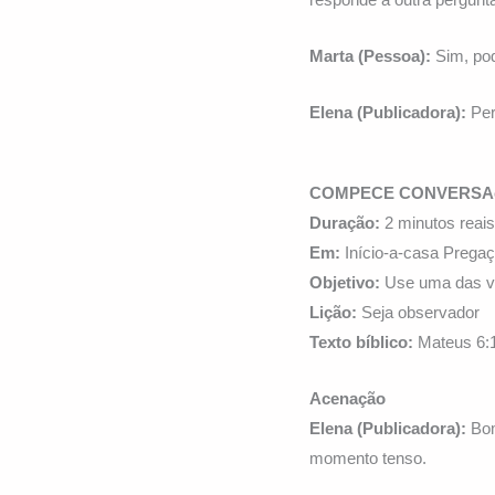
Marta (Pessoa):
Sim, po
Elena (Publicadora):
Per
COMPECE CONVERSA
Duração:
2 minutos reai
Em:
Início-a-casa Prega
Objetivo:
Use uma das ve
Lição:
Seja observador
Texto bíblico:
Mateus 6:1
Acenação
Elena (Publicadora):
Bom
momento tenso.