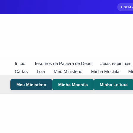
✦ SEM
Ir
para
conteúdo
Início
Tesouros da Palavra de Deus
Joias espirituais
Cartas
Loja
Meu Ministério
Minha Mochila
Mi
Meu Ministério
Minha Mochila
Minha Leitura