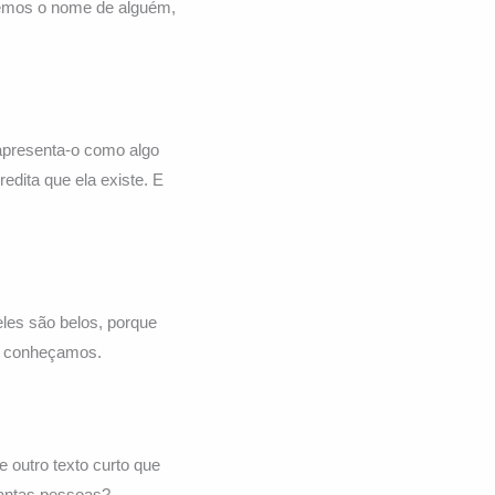
emos o nome de alguém,
apresenta-o como algo
dita que ela existe. E
les são belos, porque
 o conheçamos.
e outro texto curto que
antas pessoas?