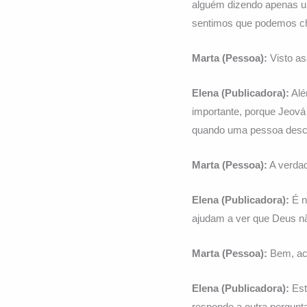
alguém dizendo apenas 
sentimos que podemos ch
Marta (Pessoa):
Visto as
Elena (Publicadora):
Alé
importante, porque Jeová
quando uma pessoa descob
Marta (Pessoa):
A verdad
Elena (Publicadora):
É n
ajudam a ver que Deus nã
Marta (Pessoa):
Bem, ach
Elena (Publicadora):
Est
responde a outra pergun