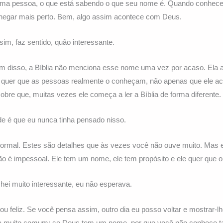
uma pessoa, o que está sabendo o que seu nome é. Quando conhec
egar mais perto. Bem, algo assim acontece com Deus.
sim, faz sentido, quão interessante.
m disso, a Bíblia não menciona esse nome uma vez por acaso. Ela 
 quer que as pessoas realmente o conheçam, não apenas que ele acre
re que, muitas vezes ele começa a ler a Bíblia de forma diferente.
e é que eu nunca tinha pensado nisso.
ormal. Estes são detalhes que às vezes você não ouve muito. Mas e
o é impessoal. Ele tem um nome, ele tem propósito e ele quer que
ei muito interessante, eu não esperava.
ou feliz. Se você pensa assim, outro dia eu posso voltar e mostrar-lh
ta muito comum: se Deus tem um nome, por que você não conhece t