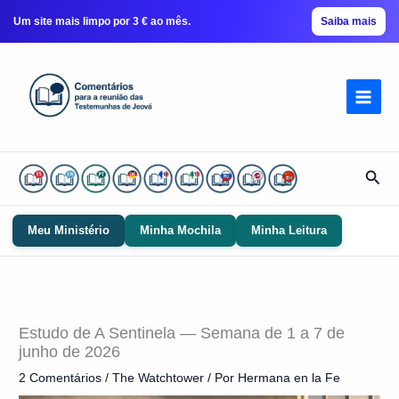
Um site mais limpo por 3 € ao mês.
Saiba mais
Ir
para
conteúdo
Pesq
Meu Ministério
Minha Mochila
Minha Leitura
Estudo de A Sentinela — Semana de 1 a 7 de
junho de 2026
2 Comentários
/
The Watchtower
/ Por
Hermana en la Fe