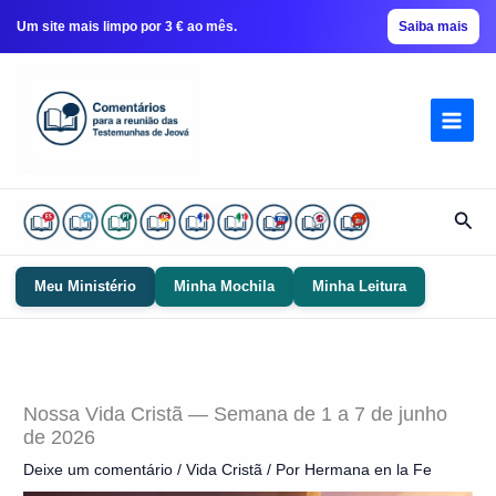
Um site mais limpo por 3 € ao mês.
Saiba mais
Ir
para
conteúdo
Pesq
Meu Ministério
Minha Mochila
Minha Leitura
Nossa Vida Cristã — Semana de 1 a 7 de junho
de 2026
Deixe um comentário
/
Vida Cristã
/ Por
Hermana en la Fe