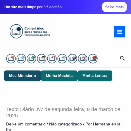
Um site mais limpo por 3 € ao mês.
Saiba mais
Ir
para
conteúdo
Pesq
Meu Ministério
Minha Mochila
Minha Leitura
Texto Diário JW de segunda-feira, 9 de março de
2026
Deixe um comentário
/
Não categorizado
/ Por
Hermana en la
Fe