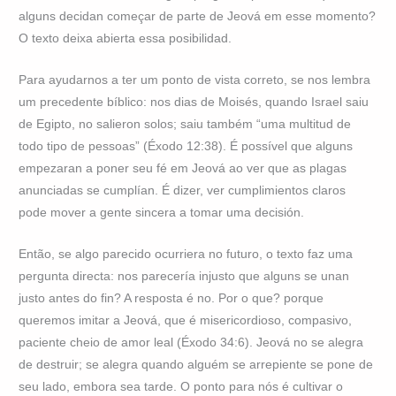
alguns decidan começar de parte de Jeová em esse momento?
O texto deixa abierta essa posibilidad.
Para ayudarnos a ter um ponto de vista correto, se nos lembra
um precedente bíblico: nos dias de Moisés, quando Israel saiu
de Egipto, no salieron solos; saiu também “uma multitud de
todo tipo de pessoas” (Éxodo 12:38). É possível que alguns
empezaran a poner seu fé em Jeová ao ver que as plagas
anunciadas se cumplían. É dizer, ver cumplimientos claros
pode mover a gente sincera a tomar uma decisión.
Então, se algo parecido ocurriera no futuro, o texto faz uma
pergunta directa: nos parecería injusto que alguns se unan
justo antes do fin? A resposta é no. Por o que? porque
queremos imitar a Jeová, que é misericordioso, compasivo,
paciente cheio de amor leal (Éxodo 34:6). Jeová no se alegra
de destruir; se alegra quando alguém se arrepiente se pone de
seu lado, embora sea tarde. O ponto para nós é cultivar o