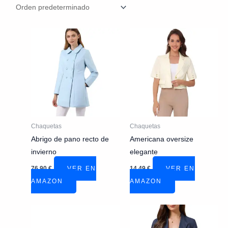
Chaquetas
Chaquetas
Abrigo de pano recto de
Americana oversize
invierno
elegante
76,90
€
VER EN
14,49
€
VER EN
AMAZON
AMAZON