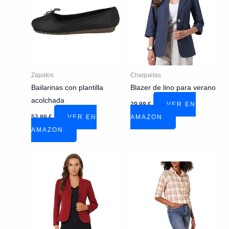
Zapatos
Chaquetas
Bailarinas con plantilla
Blazer de lino para verano
acolchada
29,99
€
VER EN
52,99
€
VER EN
AMAZON
AMAZON