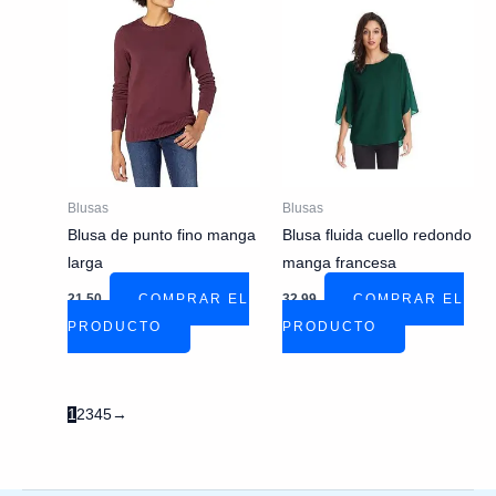
Blusas
Blusas
Blusa de punto fino manga
Blusa fluida cuello redondo
larga
manga francesa
21,50
COMPRAR EL
32,99
COMPRAR EL
PRODUCTO
PRODUCTO
1
2
3
4
5
→