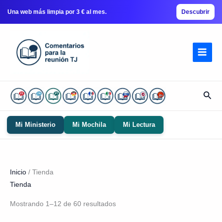
Una web más limpia por 3 € al mes.
Descubrir
Ir
al
contenido
Busc
Mi Ministerio
Mi Mochila
Mi Lectura
Inicio
/ Tienda
Tienda
Mostrando 1–12 de 60 resultados