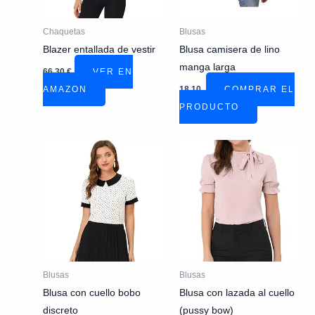
Chaquetas
Blusas
Blazer entallada de vestir
Blusa camisera de lino
manga larga
66,30
€
VER EN
AMAZON
18,10
COMPRAR EL
PRODUCTO
Blusas
Blusas
Blusa con cuello bobo
Blusa con lazada al cuello
discreto
(pussy bow)