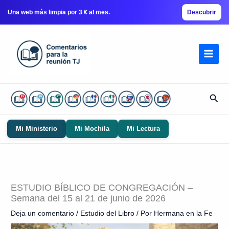
Una web más limpia por 3 € al mes.
Descubrir
Ir
al
contenido
Busc
Mi Ministerio
Mi Mochila
Mi Lectura
ESTUDIO BÍBLICO DE CONGREGACIÓN –
Semana del 15 al 21 de junio de 2026
Deja un comentario
/
Estudio del Libro
/ Por
Hermana en la Fe