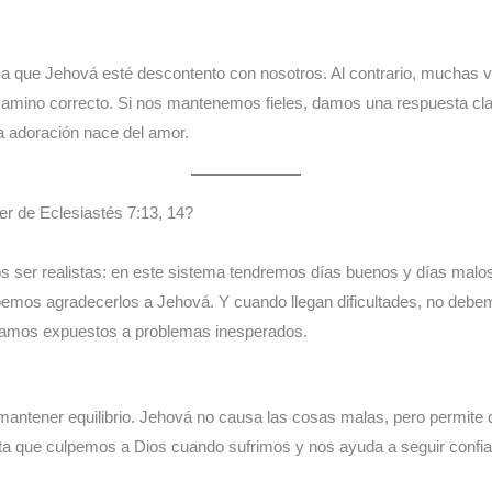
ica que Jehová esté descontento con nosotros. Al contrario, muchas 
amino correcto. Si nos mantenemos fieles, damos una respuesta cla
 adoración nace del amor.
r de Eclesiastés 7:13, 14?
ser realistas: en este sistema tendremos días buenos y días malo
emos agradecerlos a Jehová. Y cuando llegan dificultades, no debe
stamos expuestos a problemas inesperados.
mantener equilibrio. Jehová no causa las cosas malas, pero permite
ita que culpemos a Dios cuando sufrimos y nos ayuda a seguir confi