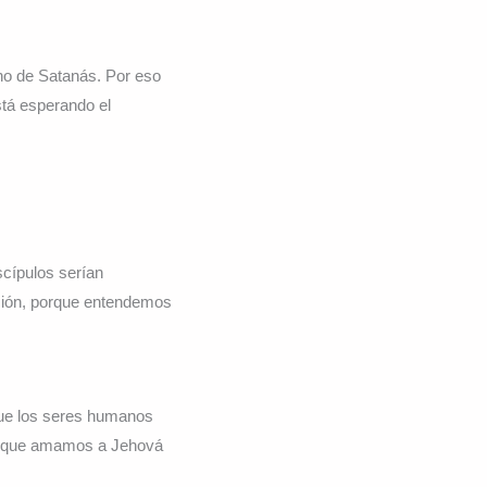
no de Satanás. Por eso
stá esperando el
scípulos serían
ición, porque entendemos
que los seres humanos
os que amamos a Jehová