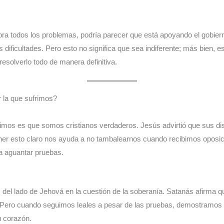
ora todos los problemas, podría parecer que está apoyando el gobier
 dificultades. Pero esto no significa que sea indiferente; más bien, e
solverlo todo de manera definitiva.
r la que sufrimos?
rimos es que somos cristianos verdaderos. Jesús advirtió que sus di
ener esto claro nos ayuda a no tambalearnos cuando recibimos opos
ca aguantar pruebas.
del lado de Jehová en la cuestión de la soberanía. Satanás afirma 
s. Pero cuando seguimos leales a pesar de las pruebas, demostram
u corazón.