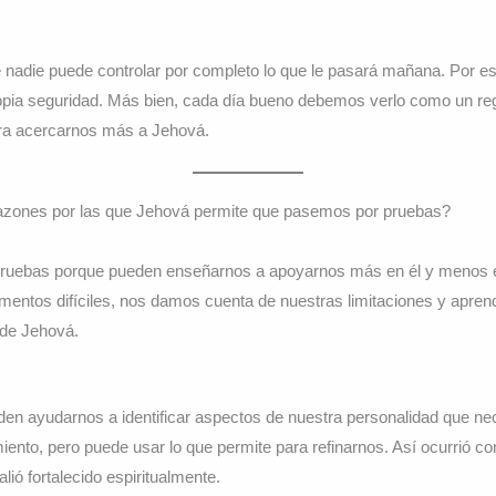
adie puede controlar por completo lo que le pasará mañana. Por e
ia seguridad. Más bien, cada día bueno debemos verlo como un regal
ra acercarnos más a Jehová.
razones por las que Jehová permite que pasemos por pruebas?
pruebas porque pueden enseñarnos a apoyarnos más en él y menos 
tos difíciles, nos damos cuenta de nuestras limitaciones y apren
o de Jehová.
en ayudarnos a identificar aspectos de nuestra personalidad que ne
iento, pero puede usar lo que permite para refinarnos. Así ocurrió c
lió fortalecido espiritualmente.