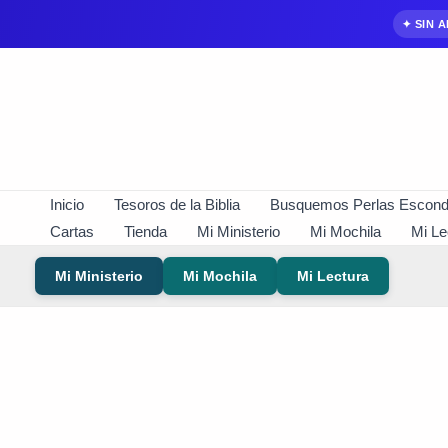
✦ SIN 
Ir
al
contenido
Inicio
Tesoros de la Biblia
Busquemos Perlas Escond
Cartas
Tienda
Mi Ministerio
Mi Mochila
Mi Le
Mi Ministerio
Mi Mochila
Mi Lectura