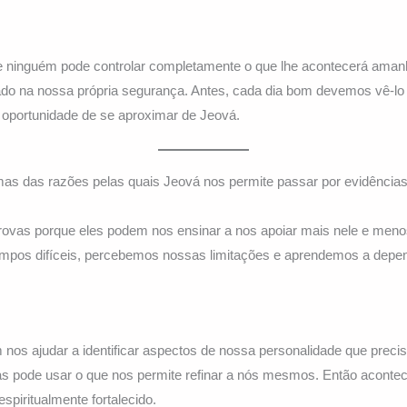
inguém pode controlar completamente o que lhe acontecerá amanh
do na nossa própria segurança. Antes, cada dia bom devemos vê-lo
a oportunidade de se aproximar de Jeová.
as das razões pelas quais Jeová nos permite passar por evidência
rovas porque eles podem nos ensinar a nos apoiar mais nele e me
pos difíceis, percebemos nossas limitações e aprendemos a depend
os ajudar a identificar aspectos de nossa personalidade que prec
s pode usar o que nos permite refinar a nós mesmos. Então aconte
espiritualmente fortalecido.