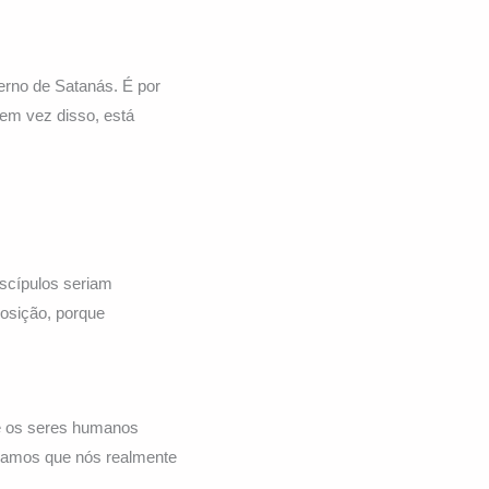
erno de Satanás. É por
 em vez disso, está
iscípulos seriam
posição, porque
e os seres humanos
ramos que nós realmente