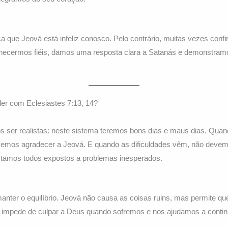
ca que Jeová está infeliz conosco. Pelo contrário, muitas vezes con
necermos fiéis, damos uma resposta clara a Satanás e demonstram
er com Eclesiastes 7:13, 14?
ser realistas: neste sistema teremos bons dias e maus dias. Qua
vemos agradecer a Jeová. E quando as dificuldades vêm, não deve
stamos todos expostos a problemas inesperados.
manter o equilíbrio. Jeová não causa as coisas ruins, mas permite q
 impede de culpar a Deus quando sofremos e nos ajudamos a continu