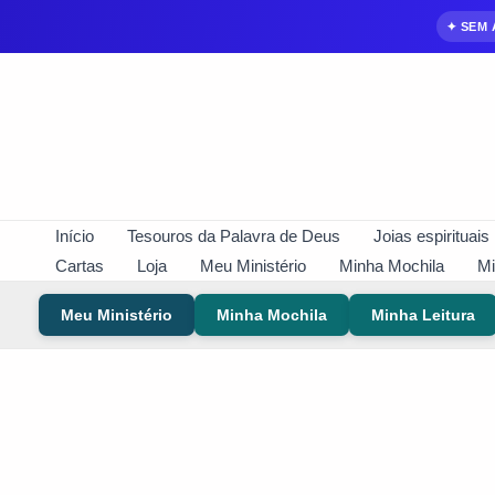
✦ SEM
Ir
para
conteúdo
Início
Tesouros da Palavra de Deus
Joias espirituais
Cartas
Loja
Meu Ministério
Minha Mochila
Mi
Meu Ministério
Minha Mochila
Minha Leitura