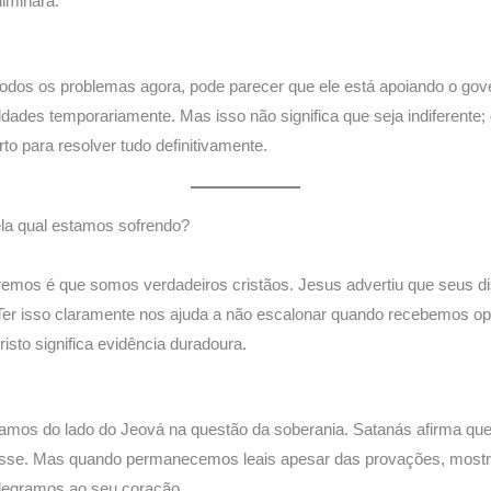
liminará.
todos os problemas agora, pode parecer que ele está apoiando o gov
uldades temporariamente. Mas isso não significa que seja indiferente;
o para resolver tudo definitivamente.
ela qual estamos sofrendo?
fremos é que somos verdadeiros cristãos. Jesus advertiu que seus d
 Ter isso claramente nos ajuda a não escalonar quando recebemos o
sto significa evidência duradoura.
amos do lado do Jeová na questão da soberania. Satanás afirma qu
esse. Mas quando permanecemos leais apesar das provações, most
legramos ao seu coração.