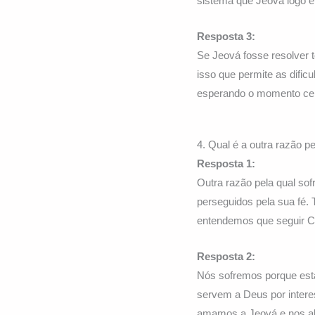
sistema que Jeová logo e
Resposta 3:
Se Jeová fosse resolver 
isso que permite as dific
esperando o momento cert
4. Qual é a outra razão p
Resposta 1:
Outra razão pela qual so
perseguidos pela sua fé.
entendemos que seguir Cri
Resposta 2:
Nós sofremos porque est
servem a Deus por inter
amamos a Jeová e nos a