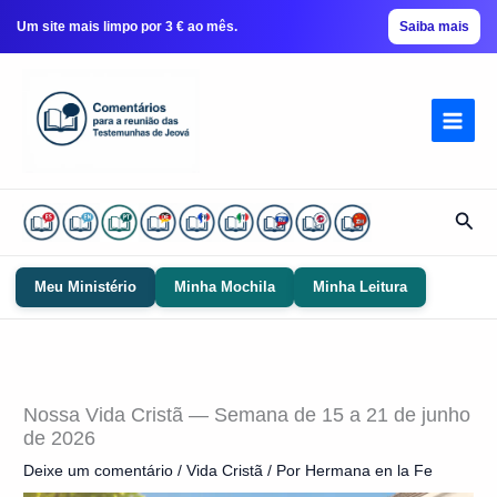
Um site mais limpo por 3 € ao mês.
Saiba mais
Ir
para
conteúdo
Pesq
Meu Ministério
Minha Mochila
Minha Leitura
Nossa Vida Cristã — Semana de 15 a 21 de junho
de 2026
Deixe um comentário
/
Vida Cristã
/ Por
Hermana en la Fe