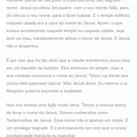
manteve diante de seu povo a importância do seu sagrado
nome. Jeová escolheu Jerusalém, com o seu monte Sião, para
ali colocar o seu nome, para o fazer habitar. E o templo edificou
naquela cidade era a casa do nome do Jeová. Assim, o que
estava acontecendo naquele templo ou naquela cidade, seja
bom ou mau, inevitavelmente afetou o nome de Jeová. E Jeová
não o despertou.
É por isso que foi tão sério que a cidade transformou essa casa
em um bandido de ladrões. Eles entraram no templo, mas a
sua conduta manchava o nome do Jeová. Talvez na frente dos
outros eles pareciam adorar. Mas Jeová disse: Eu mesmo o vi.
Ninguém poderia esconder a realidade.
Isso nos ensina uma lição muito séria. Temos a imensa honra
de levar o nome do Jeová. Somos conhecidos como
Testemunhas de Jeová. Esse nome não é apenas um rótulo. É
um privilégio sagrado. E é precisamente por isso que a nossa
conduta pode honrá-la ou manchar.