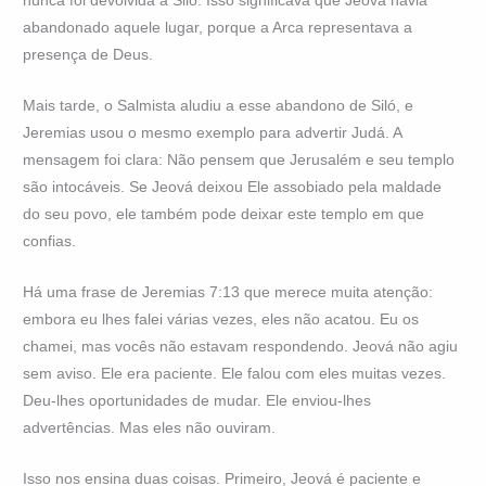
nunca foi devolvida a Siló. Isso significava que Jeová havia
abandonado aquele lugar, porque a Arca representava a
presença de Deus.
Mais tarde, o Salmista aludiu a esse abandono de Siló, e
Jeremias usou o mesmo exemplo para advertir Judá. A
mensagem foi clara: Não pensem que Jerusalém e seu templo
são intocáveis. Se Jeová deixou Ele assobiado pela maldade
do seu povo, ele também pode deixar este templo em que
confias.
Há uma frase de Jeremias 7:13 que merece muita atenção:
embora eu lhes falei várias vezes, eles não acatou. Eu os
chamei, mas vocês não estavam respondendo. Jeová não agiu
sem aviso. Ele era paciente. Ele falou com eles muitas vezes.
Deu-lhes oportunidades de mudar. Ele enviou-lhes
advertências. Mas eles não ouviram.
Isso nos ensina duas coisas. Primeiro, Jeová é paciente e