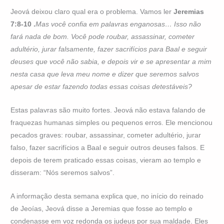
Jeová deixou claro qual era o problema. Vamos ler
Jeremias
7:8-10 .
Mas você confia em palavras enganosas… Isso não
fará nada de bom. Você pode roubar, assassinar, cometer
adultério, jurar falsamente, fazer sacrifícios para Baal e seguir
deuses que você não sabia, e depois vir e se apresentar a mim
nesta casa que leva meu nome e dizer que seremos salvos
apesar de estar fazendo todas essas coisas detestáveis?
Estas palavras são muito fortes. Jeová não estava falando de
fraquezas humanas simples ou pequenos erros. Ele mencionou
pecados graves: roubar, assassinar, cometer adultério, jurar
falso, fazer sacrifícios a Baal e seguir outros deuses falsos. E
depois de terem praticado essas coisas, vieram ao templo e
disseram: “Nós seremos salvos”.
A informação desta semana explica que, no início do reinado
de Jeoías, Jeová disse a Jeremias que fosse ao templo e
condenasse em voz redonda os judeus por sua maldade. Eles