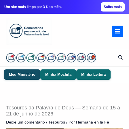
Um site mais limpo por 3 € ao mês.
Saiba mais
Ir
para
conteúdo
Pesq
Meu Ministério
Minha Mochila
Minha Leitura
Tesouros da Palavra de Deus — Semana de 15 a
21 de junho de 2026
Deixe um comentário
/
Tesouros
/ Por
Hermana en la Fe