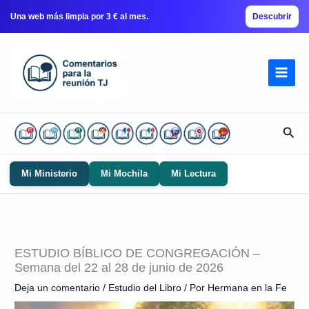
Una web más limpia por 3 € al mes.
Descubrir
Ir
al
contenido
Busc
Mi Ministerio
Mi Mochila
Mi Lectura
ESTUDIO BÍBLICO DE CONGREGACIÓN –
Semana del 22 al 28 de junio de 2026
Deja un comentario
/
Estudio del Libro
/ Por
Hermana en la Fe