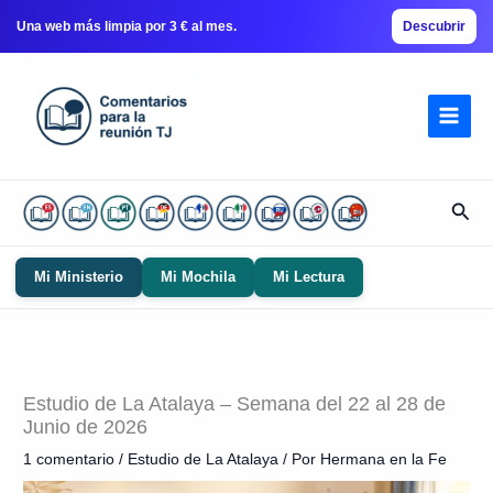
Una web más limpia por 3 € al mes.
Descubrir
Ir
al
contenido
Busc
Mi Ministerio
Mi Mochila
Mi Lectura
Estudio de La Atalaya – Semana del 22 al 28 de
Junio de 2026
1 comentario
/
Estudio de La Atalaya
/ Por
Hermana en la Fe