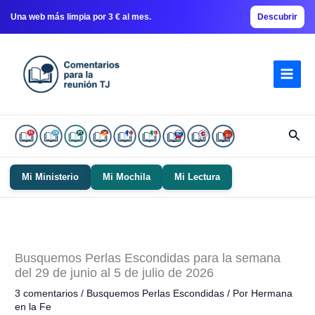
Una web más limpia por 3 € al mes.
Descubrir
Ir
al
contenido
Busc
Mi Ministerio
Mi Mochila
Mi Lectura
Busquemos Perlas Escondidas para la semana
del 29 de junio al 5 de julio de 2026
3 comentarios
/
Busquemos Perlas Escondidas
/ Por
Hermana
en la Fe