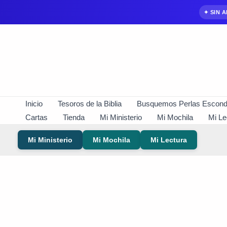
✦ SIN 
Ir
al
contenido
Inicio
Tesoros de la Biblia
Busquemos Perlas Escond
Cartas
Tienda
Mi Ministerio
Mi Mochila
Mi Le
Mi Ministerio
Mi Mochila
Mi Lectura