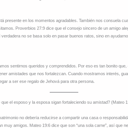
stá presente en los momentos agradables. También nos consuela cu
itamos. Proverbios 27:9 dice que el consejo sincero de un amigo ale
 verdadera no se basa solo en pasar buenos ratos, sino en ayudarn
mos sentirnos queridos y comprendidos. Por eso es tan bonito que, 
ener amistades que nos fortalezcan. Cuando mostramos interés, gu
egar a ser ese regalo de Jehová para otra persona.
 que el esposo y la esposa sigan fortaleciendo su amistad? (Mateo 1
matrimonio no debería reducirse a compartir una casa o responsabili
n muy amigos. Mateo 19:6 dice que son “una sola carne”, así que nec