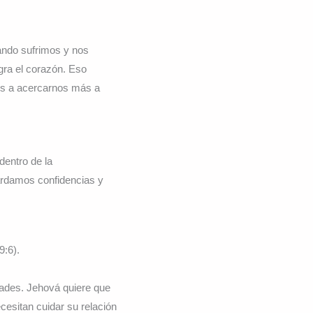
ando sufrimos y nos
gra el corazón. Eso
os a acercarnos más a
dentro de la
ardamos confidencias y
9:6).
dades. Jehová quiere que
esitan cuidar su relación