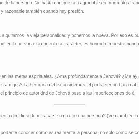
 de la persona. No basta con que sea agradable en momentos tranqu
e y razonable también cuando hay presión.
a quitarnos la vieja personalidad y ponernos la nueva. Por eso es b
o en la persona: si controla su carácter, es honrada, muestra bonda
en las metas espirituales. ¿Ama profundamente a Jehová? ¿Me ayud
 amigos? La hermana debe considerar si él podrá ser un buen cabeza
 el principio de autoridad de Jehová pese a las imperfecciones de él.
ien a decidir si debe casarse o no con una persona? (Vea también la
mportante conocer cómo es realmente la persona, no solo cómo se c