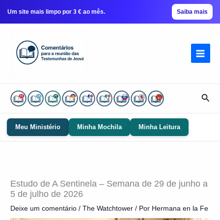
Um site mais limpo por 3 € ao mês.
Saiba mais
Ir
para
conteúdo
Pesq
Meu Ministério
Minha Mochila
Minha Leitura
Estudo de A Sentinela – Semana de 29 de junho a
5 de julho de 2026
Deixe um comentário
/
The Watchtower
/ Por
Hermana en la Fe