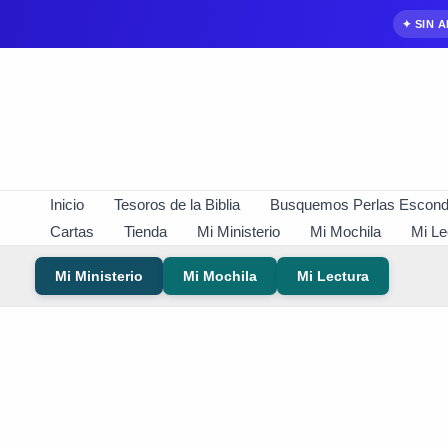
✦ SIN 
Ir
al
contenido
Inicio
Tesoros de la Biblia
Busquemos Perlas Escond
Cartas
Tienda
Mi Ministerio
Mi Mochila
Mi Le
Mi Ministerio
Mi Mochila
Mi Lectura